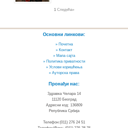
1
Следећа»
Основни линкови:
» Почетна
» Контакт
» Мапа сајта
» Политика приватности
» Услови коришћења
» Ауторска права
Пронађи нас:
Здравка Челара 14
11120 Београд
Адресни код: 136809
Република Србија
Телефон:(011) 276 24 51
Телефон/Факс: (011) 276 28 76