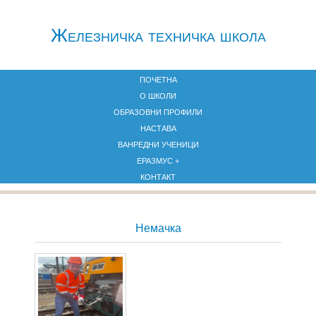
Железничкa техничка школа
ПОЧЕТНА
О ШКОЛИ
ОБРАЗОВНИ ПРОФИЛИ
НАСТАВА
ВАНРЕДНИ УЧЕНИЦИ
ЕРАЗМУС +
КОНТАКТ
Немачка