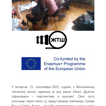
У четвртак, 21. септембра 2023. године, у Железничкој
техничкој школи одржана је још једна обука „Дуално
образовање – перспективе и изазови“. Овог пута
учесници обуке били су представници компанија Србија
Воз и Србија Карго – будући инструктори у учењу кроз