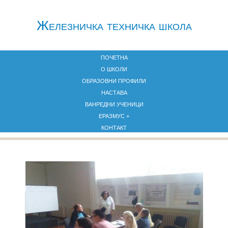
Железничкa техничка школа
ПОЧЕТНА
О ШКОЛИ
ОБРАЗОВНИ ПРОФИЛИ
НАСТАВА
ВАНРЕДНИ УЧЕНИЦИ
ЕРАЗМУС +
КОНТАКТ
Обука о дуалном образовању за представнике
компанија