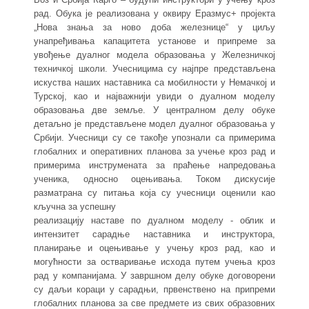
рад. Обука је реализована у оквиру Еразмус+ пројекта
„Нова знања за ново доба железнице“ у циљу
унапређивања капацитета установе и припреме за
увођење дуалног модела образовања у Железничкој
техничкој школи. Учесницима су најпре представљена
искуства наших наставника са мобилности у Немачкој и
Турској, као и најважнији увиди о дуалном моделу
образовања две земље. У централном делу обуке
детаљно је представљене модел дуалног образовања у
Србији. Учесници су се такође упознали са примерима
глобалних и оперативних планова за учење кроз рад и
примерима инструмената за праћење напредовања
ученика, односно оцењивања. Током дискусије
разматрана су питања која су учесници оценили као
кључна за успешну
реализацију наставе по дуалном моделу - облик и
интензитет сарадње наставника и инструктора,
планирање и оцењивање у учењу кроз рад, као и
могућности за остваривање исхода путем учења кроз
рад у компанијама. У завршном делу обуке договорени
су даљи кораци у сарадњи, првенствено на припреми
глобалних планова за све предмете из свих образовних