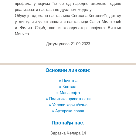
профила у којима ће се од наредне школске године
реализовати настава по дуалном моделу.
Обуку је одржала наставница Снежана Кнежевић, док су
у дискусији учествовали и наставници Сања Милојевић
и Филип Сајић, као и координатор пројекта Вишња
Минчев.
Датум уноса:21.09.2023
Основни линкови:
» Почетна
» Контакт
» Мапа сајта
» Политика приватности
» Услови коришћења
» Ауторска права
Пронађи нас:
Здравка Челара 14