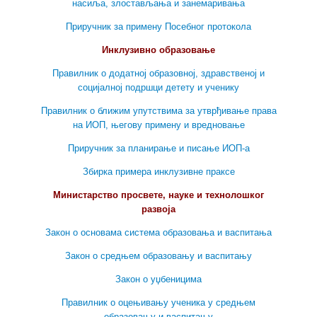
насиља, злостављања и занемаривања
Приручник за примену Посебног протокола
Инклузивно образовање
Правилник о додатној образовној, здравственој и
социјалној подршци детету и ученику
Правилник о ближим упутствима за утврђивање права
на ИОП, његову примену и вредновање
Приручник за планирање и писање ИОП-а
Збирка примера инклузивне праксе
Министарство просвете, науке и технолошког
развоја
Закон о основама система образовања и васпитања
Закон о средњем образовању и васпитању
Закон о уџбеницима
Правилник о оцењивању ученика у средњем
образовању и васпитању