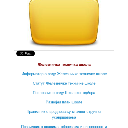
Железничка техничка школа
Информатор о раду Железничке техничке школе
Статут Железничке техничке школе
Пословник о раду Школског одбора
Развојни план школе
Правилник о вредновању сталног стручног
усавршавања
Правилник о правима, обавезама и одговорности