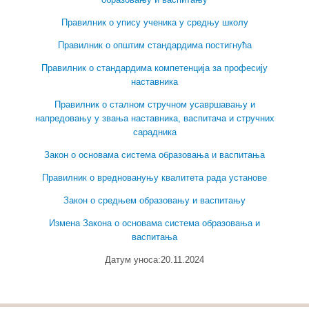
Правилник о упису ученика у средњу школу
Правилник о општим стандардима постигнућа
Правилник о стандардима компетенција за професију
наставника
Правилник о сталном стручном усавршавању и
напредовању у звања наставника, васпитача и стручних
сарадника
Закон о основама система образовања и васпитања
Правилник о вредновануњу квалитета рада установе
Закон о средњем образовању и васпитању
Измена Закона о основама система образовања и
васпитања
Датум уноса:20.11.2024