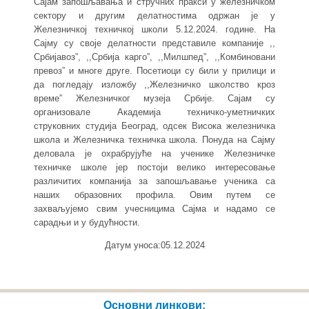
Сајам запошљавања и стручних пракси у железничком
сектору и другим делатностима одржан је у
Железничкој техничкој школи 5.12.2024. године. На
Сајму су своје делатности представиле компаније ,,
Србијавоз”, ,,Србија карго”, ,,Милшпед”, ,,Комбиновани
превоз” и многе друге. Посетиоци су били у прилици и
да погледају изложбу ,,Железничко школство кроз
време” Железничког музеја Србије. Сајам су
организовале Академија техничко-уметничких
струковних студија Београд, одсек Висока железничка
школа и Железничка техничка школа. Понуда на Сајму
деловала је охрабрујуће на ученике Железничке
техничке школе јер постоји велико интересовање
различитих компанија за запошљавање ученика са
наших образовних профила. Овим путем се
захваљујемо свим учесницима Сајма и надамо се
сарадњи и у будућности.
Датум уноса:05.12.2024
Основни линкови: