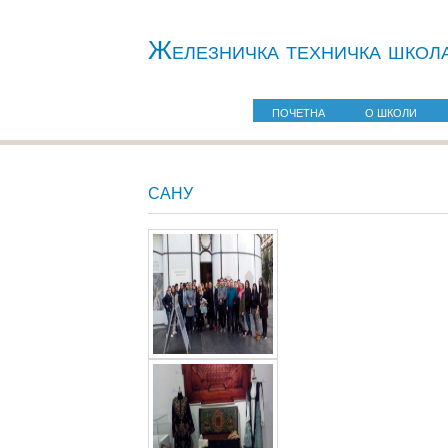
Железничкa техничка школ
ПОЧЕТНА
О ШКОЛИ
САНУ