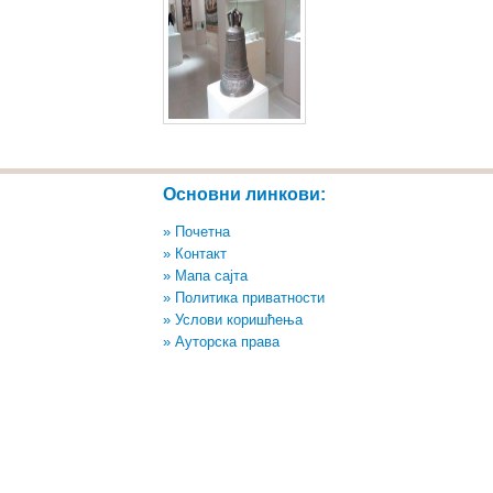
Основни линкови:
» Почетна
» Контакт
» Мапа сајта
» Политика приватности
» Услови коришћења
» Ауторска права