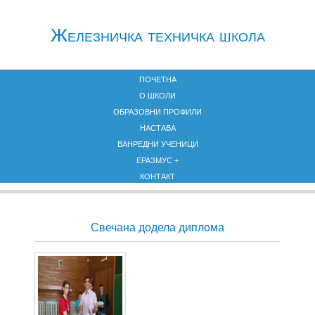
Железничкa техничка школа
ПОЧЕТНА
О ШКОЛИ
ОБРАЗОВНИ ПРОФИЛИ
НАСТАВА
ВАНРЕДНИ УЧЕНИЦИ
ЕРАЗМУС +
КОНТАКТ
Свечана додела диплома