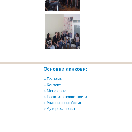
Основни линкови:
» Почетна
» Контакт
» Мапа сајта
» Политика приватности
» Услови коришћења
» Ауторска права