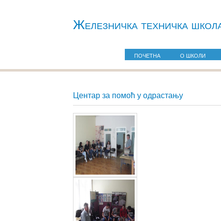
Железничкa техничка школ
ПОЧЕТНА
О ШКОЛИ
Центар за помоћ у одрастању