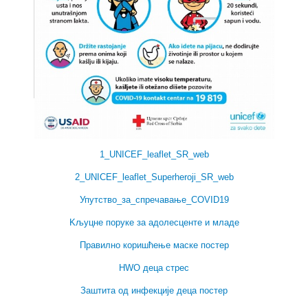
Уницеф:
1_UNICEF_leaflet_SR_web
2_UNICEF_leaflet_Superheroji_SR_web
Упутство_за_спречавање_COVID19
Kљуцне поруке за адолесценте и младе
Правилно коришћење маске постер
HWO деца стрес
Заштита од инфекције деца постер