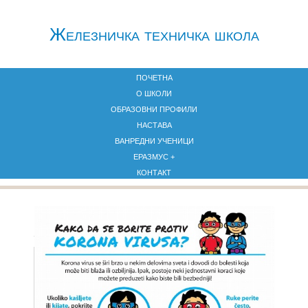
Железничкa техничка школа
ПОЧЕТНА
О ШКОЛИ
ОБРАЗОВНИ ПРОФИЛИ
НАСТАВА
ВАНРЕДНИ УЧЕНИЦИ
ЕРАЗМУС +
КОНТАКТ
Уницеф