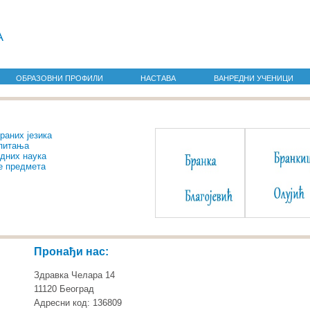
а
ОБРАЗОВНИ ПРОФИЛИ
НАСТАВА
ВАНРЕДНИ УЧЕНИЦИ
раних језика
спитања
одних наука
е предмета
Пронађи нас:
Здравка Челара 14
11120 Београд
Адресни код: 136809