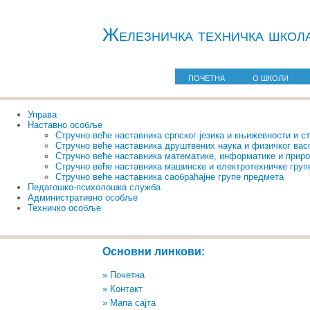
Железничкa техничка школ
ПОЧЕТНА
О ШКОЛИ
Управа
Наставно особље
Стручно веће наставника српског језика и књижевности и ст
Стручно веће наставника друштвених наука и физичког ва
Стручно веће наставника математике, информатике и прир
Стручно веће наставника машинске и електротехничке груп
Стручно веће наставника саобраћајне групе предмета
Педагошко-психолошка служба
Административно особље
Техничко особље
Основни линкови:
» Почетна
» Контакт
» Мапа сајта