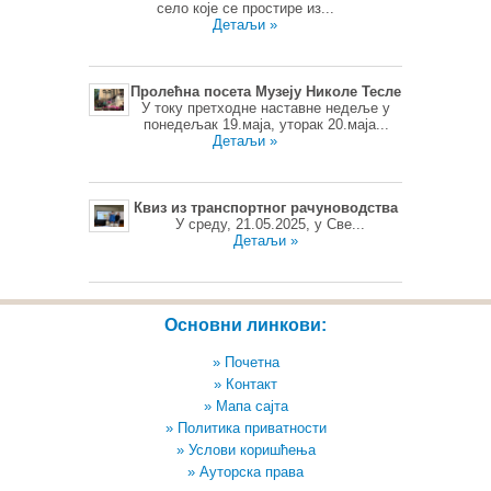
село које се простире из...
Детаљи »
Пролећна посета Музеју Николе Тесле
У току претходне наставне недеље у
понедељак 19.маја, уторак 20.маја...
Детаљи »
Квиз из транспортног рачуноводства
У среду, 21.05.2025, у Све...
Детаљи »
Основни линкови:
» Почетна
» Контакт
» Мапа сајта
» Политика приватности
» Услови коришћења
» Ауторска права