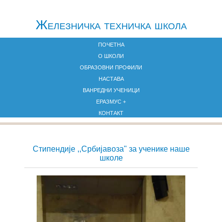
Железничкa техничка школа
ПОЧЕТНА
О ШКОЛИ
ОБРАЗОВНИ ПРОФИЛИ
НАСТАВА
ВАНРЕДНИ УЧЕНИЦИ
ЕРАЗМУС +
КОНТАКТ
Стипендије ,,Србијавоза" за ученике наше
школе