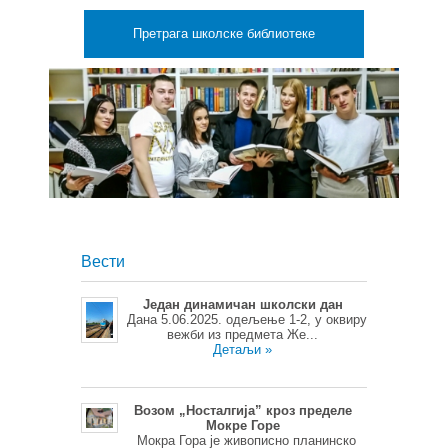
Претрага школске библиотеке
Вести
Један динамичан школски дан
Дана 5.06.2025. одељење 1-2, у оквиру
вежби из предмета Же...
Детаљи »
Возом „Носталгија” кроз пределе
Мокре Горе
Мокра Гора је живописно планинско