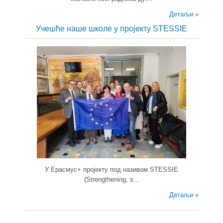
Детаљи »
Учешће наше школе у пројекту STESSIE
У Ерасмус+ пројекту под називом STESSIE
(Strengthening, s...
Детаљи »