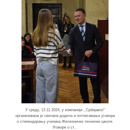
У среду, 13.11.2024, у компанији ,,Србијавоз"
организована је свечана додела и потписивање уговора
о стипендирању ученика Железничке техничке школе.
Уговоре о ст...